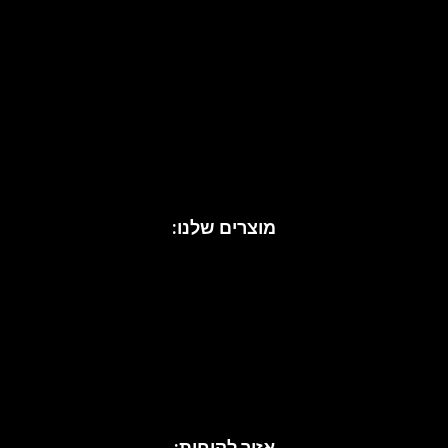
שליחה
מוצרים שלנו:
עיצוב בית
כריות נוי
אקססוריז לבית
כיסויי מיטה
מגבות
נעליים לנשים
נעלי עקב
סנדלים
אזור לקוחות: