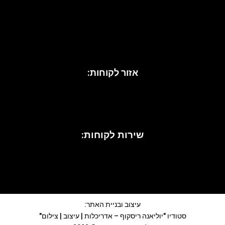
כיסויי מיטה
מגבות
נעליים לנשים
נעלי עקב
סנדלים
אזור לקוחות:
שירות לקוחות:
עיצוב ובניית האתר:
סטודיו "יוליאנה ריסקוף – אדריכלות | עיצוב | צילום"