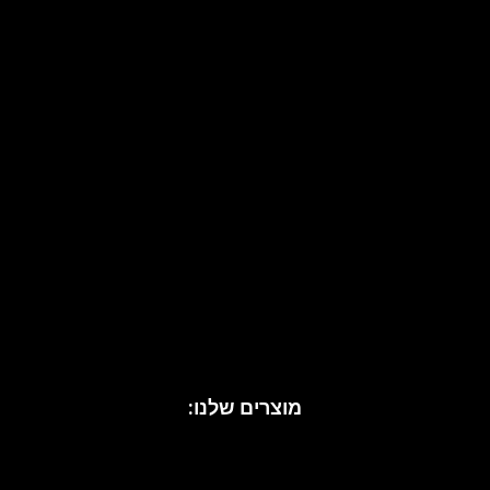
שליחה
מוצרים שלנו:
עיצוב בית
כריות נוי
אקססוריז לבית