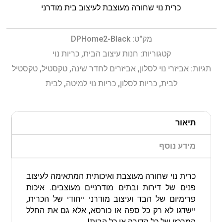
כרית נוי שחורה מעוצבת לעיצוב בית מודרני
מק"ט:
DPHome2-Black
קטגוריות:
חנות עיצוב הבית
,
כריות נוי
תגיות:
אביזרי נוי לסלון
,
אביזרים לחדר שינה
,
טקסטיל
,
טקסטיל
לבית
,
כריות לסלון
,
כריות נוי למיטה
,
לבית
תיאור
מידע נוסף
כרית נוי שחורה מעוצבת ואיכותית המתאימה לעיצוב
פנים של דירות ובתים מודרניים מעוצבים. איכות
פרימיום של הבד ועיצוב מודרני ייחודי של הכרית,
יישדגו לא רק כל ספה או כורסא, אלא גם את החלל
המרכזי של כל הדירה או כל הבית!