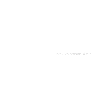
4
בית
מטבחים מעוצבים
סטודיו "יוליאנה ריסקוף – אדריכלות | עיצוב | צי
ווינטג' – וזאת כמובן לפי טעמו המועדף של כל 
המעוצבים, הושם דגש גדול מאוד לתכנונם המדויק ו
התכנוני ה"איתן" והפונקציונלי, בחירת הסגנון העי