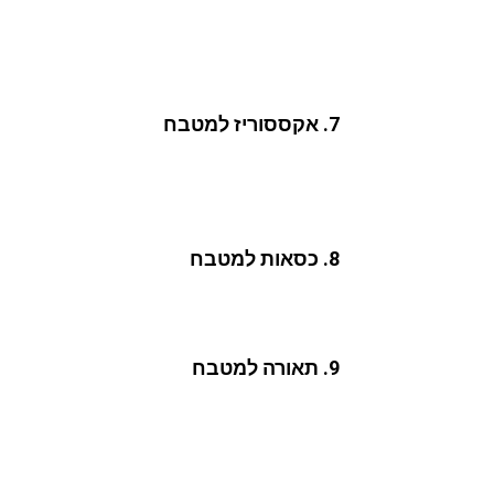
אפשרויות קרמיקה למטבח הינן רבות וטובות ושימו
הגדולה. קרמיקת מטבח מעוצבת ומתאימה יכולה להו
גם לחללי הבית המרכזיים ה"נושקים" אליו.
7. אקססוריז למטבח
אלמנט עיצובי נוסף שיכול להעניק למטבחים מעוצבי
מעוצבים יקרים יותר, ובין אם עסקינן – במטבחים
והחשובות, ויחברו אותו עיצובית בצורה טובה יותר
8. כסאות למטבח
אלמנט עיצובי נוסף שיכול לשדרג מטבחים מעוצבים
כיסאות סטנדרטיים, ללא "אופי" עיצובי! מגוון העיצ
9. תאורה למטבח
תאורה למטבח היא עוד נדבך עיצובי משמעותי מאוד
מאוד, ובחירה טובה של פיזור גופים, גודלם וסג
הסמוכים, חייב להיות "נכון" ומדויק, ורק כך ניתן 