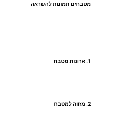
מטבחים תמונות להשראה
מטבחים כבר מזמן הפכו ל"לב הפועם" של הבית, 
המתוכננים והמעוצבים ע"י הסטודיו. כל מטבח עוצ
עיצובי, הושם דגש מיוחד על יצירת חללים פונקציו
בהרמוניה אסתטית של מכלול האלמנטים, ברמה הג
אז מהם האלמנטים התכנוניים והעיצו
1. ארונות מטבח
ארונות מטבח תחתוניים ועליוניים הם אלמנט מו
הפונקציונלי, והן מהיבט העיצובי – גם בהתנהל
הארונות העליוניים אחראיים על שימוש "שוטף" נ
אחד האלמנטים החשובים ביותר בתכנון, בכלל, וב
2. מזווה למטבח