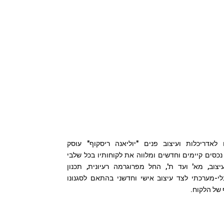
arch@riskoff.co.il
 לאדריכלות ועיצוב פנים "יוליאנה ריסקוף" עוסק
נכסים קיימים וחדשים ומלווה את לקוחותיו בכל שלבי
עיצוב, מא' ועד ת', החל מפרוגרמה רעיונית, תכנון
נלי-מערכתי לצד עיצוב אישי וחדשני בהתאם לסגנונו
של הלקוח.