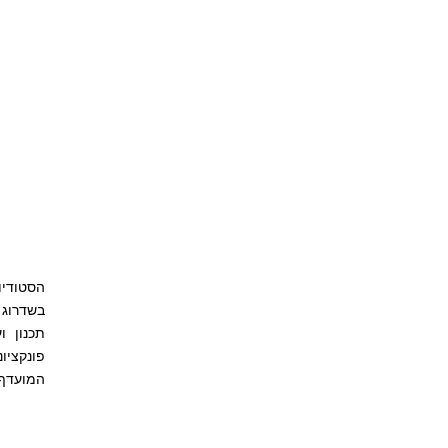
הסטודיו
בשדרוג 
תכנון ו
פונקציו
המועדף 
שליחה