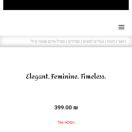
ראשי
/
חנות
/
נעליים לנשים
/
סנדלים
/ סנדל אדום שטוח קיילי
.Elegant. Feminine. Timeless
399.00
₪
המלאי אזל