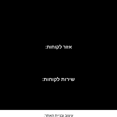
כריות נוי
אקססוריז לבית
כיסויי מיטה
מגבות
נעליים לנשים
נעלי עקב
סנדלים
אזור לקוחות:
שירות לקוחות:
עיצוב ובניית האתר: