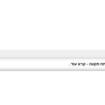
ח תקווה - קרא עוד..
מעוניינים בעיצוב פנים דירת קבלן?
צרו קשר ובואו נתחיל לעבוד!