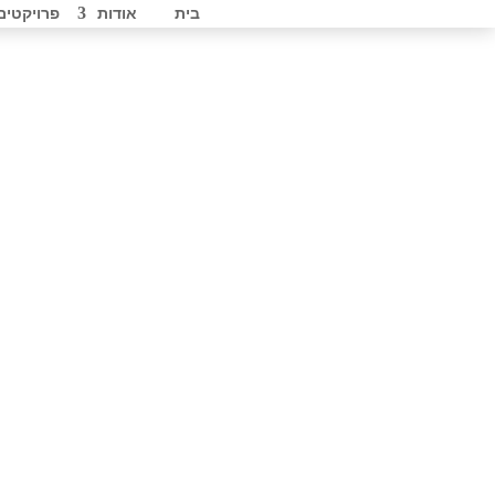
בית
אודות
פרויקטים

v



