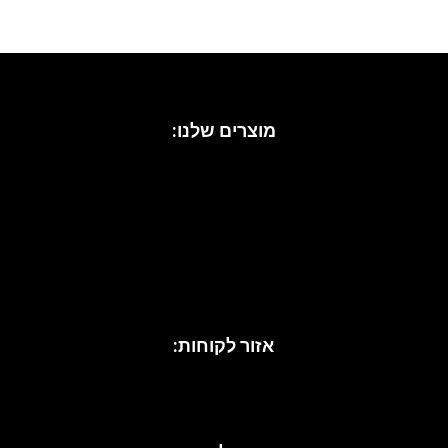
מוצרים שלנו:
עיצוב בית
כריות נוי
אקססוריז לבית
כיסויי מיטה
מגבות
נעליים לנשים
נעלי עקב
סנדלים
אזור לקוחות: