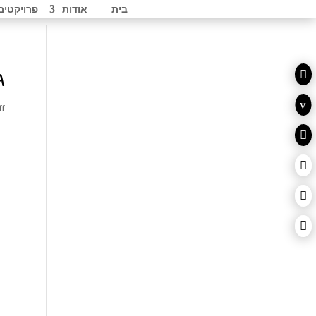
בית
אודות
פרויקטים

ג
v
ff



