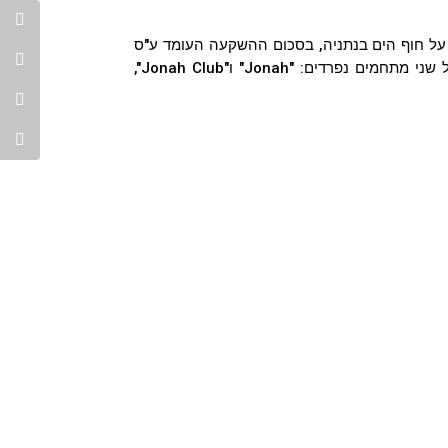
 האירועים המרהיב החדש, השוכן במלון "West Lagoon Resort" על חוף הים בנתניה, בסכום ההשקעה העומד ע"ס
41 מיליון שקלים (!!), משתרע על פני שטח של כ- 3,500 מ"ר ונפרש על שני מתחמים נפרדים: "Jonah" ו"Jonah Club",