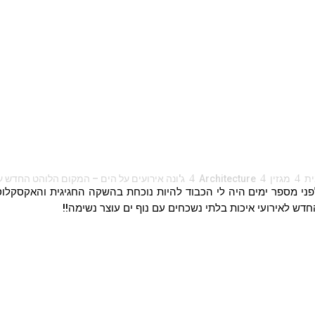
4
4
4
ית
מגזין
Architecture
ג'ונה אירועים על הים – המקום הלוהט החדש ע
פני מספר ימים היה לי הכבוד להיות נוכחת בהשקה החגיגית והאקסקלוסי
דש לאירועי איכות בלתי נשכחים עם נוף ים עוצר נשימה!!