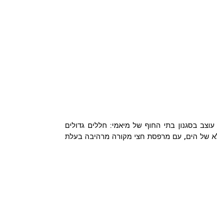
קומה ה-15, המכיל עד 300 אורחים, עוצב בסגנון בתי החוף של מיאמי: חללים גדולים
לא של הים, עם מרפסת חצי מקורה מרהיבה בעלת