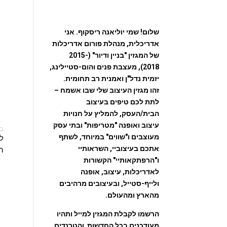
שלום! שמי יוליאנה ריסקוף. אני
אדריכלית, מנהלת פורום אדריכלות
של המגזין "בניין ודיור" (2015-
2018), מעצבת פנים והום-סטיילינג,
יזמית נדל"ן ואמנית רב תחומית.
זהו מגזין העיצוב שלי שבו אשמח –
לתת לכם טיפים בעיצוב
הבית/העסק, להמליץ על חנויות
עיצוב ואופנה "מטריפות" ובתי עסק
ב
מעוצבים ו"שווים" במיוחד, לשתף
ל
אתכם בעיצוביי, השראותיי
הח
ו"הרפתקאותיי" הקשורות
לאדריכלות, עיצוב, אופנה
ולייף-סטייל, ובעיצובים מרהיבים
מהארץ ומהעולם.
הרשמו לקבלת המגזין למייל ותהיו
מעודכנים בכל החדשות והטרנדים